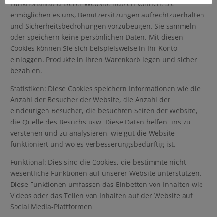
Funktionalität unserer Website nutzen können. Sie
ermöglichen es uns, Benutzersitzungen aufrechtzuerhalten
und Sicherheitsbedrohungen vorzubeugen. Sie sammeln
oder speichern keine persönlichen Daten. Mit diesen
Cookies können Sie sich beispielsweise in Ihr Konto
einloggen, Produkte in Ihren Warenkorb legen und sicher
bezahlen.
Statistiken: Diese Cookies speichern Informationen wie die
Anzahl der Besucher der Website, die Anzahl der
eindeutigen Besucher, die besuchten Seiten der Website,
die Quelle des Besuchs usw. Diese Daten helfen uns zu
verstehen und zu analysieren, wie gut die Website
funktioniert und wo es verbesserungsbedürftig ist.
Funktional: Dies sind die Cookies, die bestimmte nicht
wesentliche Funktionen auf unserer Website unterstützen.
Diese Funktionen umfassen das Einbetten von Inhalten wie
Videos oder das Teilen von Inhalten auf der Website auf
Social Media-Plattformen.