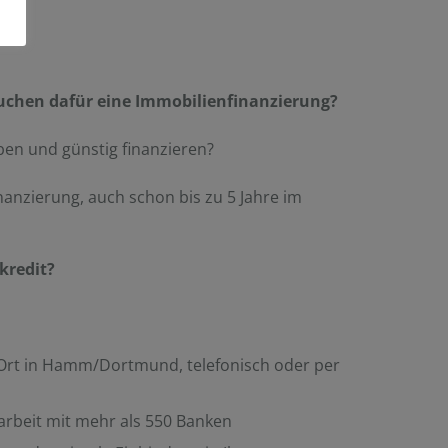
uchen dafür eine Immobilienfinanzierung?
en und günstig finanzieren?
anzierung, auch schon bis zu 5 Jahre im
kredit?
 Ort in Hamm/Dortmund, telefonisch oder per
rbeit mit mehr als 550 Banken