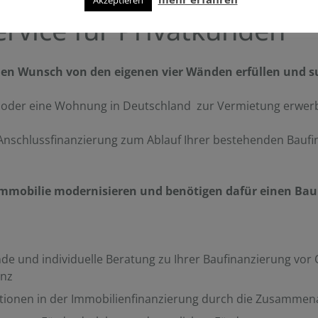
rvice für Privatkunden
den Wunsch von den eigenen vier Wänden erfüllen und s
s oder eine Wohnung in Deutschland zur Vermietung erwerb
 Anschlussfinanzierung zum Ablauf Ihrer bestehenden Baufin
Immobilie modernisieren und benötigen dafür einen Bau
de und individuelle Beratung zu Ihrer Baufinanzierung vor
enz
tionen in der Immobilienfinanzierung durch die Zusammena