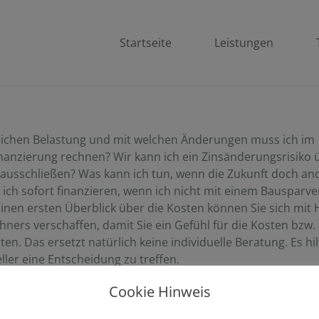
Startseite
Leistungen
lichen Belastung und mit welchen Änderungen muss ich im
inanzierung rechnen? Wir kann ich ein Zinsänderungsrisiko 
ausschließen? Was kann ich tun, wenn die Zukunft doch an
 ich sofort finanzieren, wenn ich nicht mit einem Bausparve
inen ersten Überblick über die Kosten können Sie sich mit H
ners verschaffen, damit Sie ein Gefühl für die Kosten bzw.
ten. Das ersetzt natürlich keine individuelle Beratung. Es hil
ller eine Entscheidung zu treffen.
Cookie Hinweis