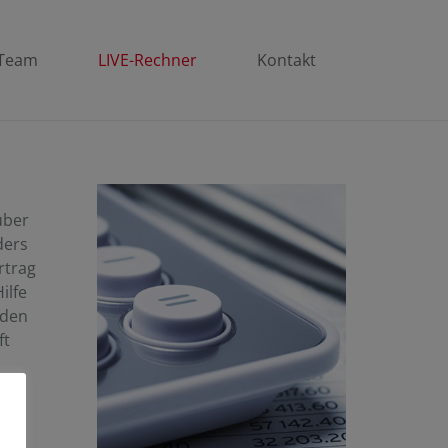
Team
LIVE-Rechner
Kontakt
über
ders
rtrag
ilfe
 den
ft